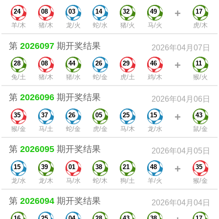
+
24
08
03
14
32
49
17
羊/木
猪/木
龙/火
蛇/水
猪/火
马/火
虎/木
第
2026097
期开奖结果
2026年04月07日
+
28
08
44
26
29
46
11
兔/土
猪/木
猪/水
蛇/金
虎/土
鸡/木
猴/火
第
2026096
期开奖结果
2026年04月06日
+
35
37
26
05
25
15
43
猴/金
马/土
蛇/金
虎/金
马/木
龙/水
鼠/金
第
2026095
期开奖结果
2026年04月05日
+
15
39
01
38
21
48
35
龙/水
龙/木
马/水
蛇/木
狗/土
羊/火
猴/金
第
2026094
期开奖结果
2026年04月04日
16
25
04
28
43
38
17