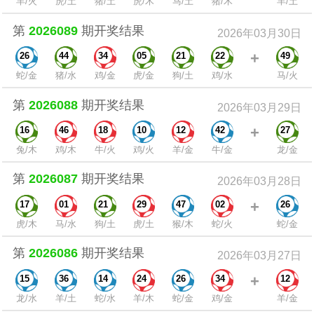
羊/火
虎/土
猪/土
虎/木
马/土
猪/木
羊/土
第
2026089
期开奖结果
2026年03月30日
+
26
44
34
05
21
22
49
蛇/金
猪/水
鸡/金
虎/金
狗/土
鸡/水
马/火
第
2026088
期开奖结果
2026年03月29日
+
16
46
18
10
12
42
27
兔/木
鸡/木
牛/火
鸡/火
羊/金
牛/金
龙/金
第
2026087
期开奖结果
2026年03月28日
+
17
01
21
29
47
02
26
虎/木
马/水
狗/土
虎/土
猴/木
蛇/火
蛇/金
第
2026086
期开奖结果
2026年03月27日
+
15
36
14
24
26
34
12
龙/水
羊/土
蛇/水
羊/木
蛇/金
鸡/金
羊/金