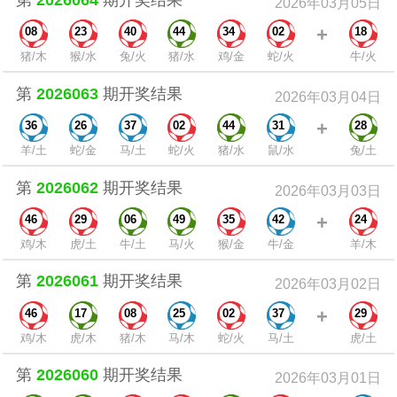
2026年03月05日
+
08
23
40
44
34
02
18
猪/木
猴/水
兔/火
猪/水
鸡/金
蛇/火
牛/火
第
2026063
期开奖结果
2026年03月04日
+
36
26
37
02
44
31
28
羊/土
蛇/金
马/土
蛇/火
猪/水
鼠/水
兔/土
第
2026062
期开奖结果
2026年03月03日
+
46
29
06
49
35
42
24
鸡/木
虎/土
牛/土
马/火
猴/金
牛/金
羊/木
第
2026061
期开奖结果
2026年03月02日
+
46
17
08
25
02
37
29
鸡/木
虎/木
猪/木
马/木
蛇/火
马/土
虎/土
第
2026060
期开奖结果
2026年03月01日