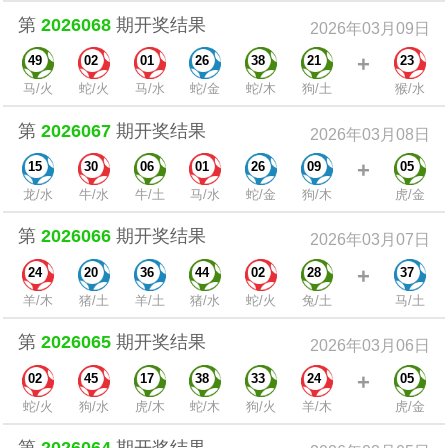
第
2026068
期开奖结果
2026年03月09日
+
49
02
01
26
38
21
23
马/火
蛇/火
马/水
蛇/金
蛇/木
狗/土
猴/水
第
2026067
期开奖结果
2026年03月08日
+
15
30
06
01
26
09
05
龙/水
牛/水
牛/土
马/水
蛇/金
狗/木
虎/金
第
2026066
期开奖结果
2026年03月07日
+
24
20
36
44
02
28
37
羊/木
猪/土
羊/土
猪/水
蛇/火
兔/土
马/土
第
2026065
期开奖结果
2026年03月06日
+
02
45
17
38
33
24
05
蛇/火
狗/水
虎/木
蛇/木
狗/火
羊/木
虎/金
第
2026064
期开奖结果