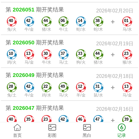
第
2026051
期开奖结果
2026年02月20日
+
40
42
44
06
14
38
01
兔/火
牛/金
猪/水
牛/土
蛇/水
蛇/木
马/水
第
2026050
期开奖结果
2026年02月19日
+
10
13
30
37
33
44
23
鸡/火
马/金
牛/水
马/土
狗/火
猪/水
猴/水
第
2026049
期开奖结果
2026年02月18日
+
28
42
22
49
12
31
13
兔/土
牛/金
鸡/水
马/火
羊/金
鼠/水
马/金
第
2026047
期开奖结果
2026年02月16日
+
40
35
23
42
46
47
39
虎/火
羊/土
羊/木
鼠/金
猴/木
羊/火
兔/火
首页
彩图
黑白
记录