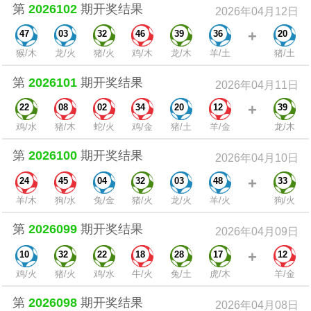
第
2026102
期开奖结果
2026年04月12日
+
47
03
32
46
39
36
20
猴/木
龙/火
猪/火
鸡/木
龙/木
羊/土
猪/土
第
2026101
期开奖结果
2026年04月11日
+
22
08
02
34
20
12
39
鸡/水
猪/木
蛇/火
鸡/金
猪/土
羊/金
龙/木
第
2026100
期开奖结果
2026年04月10日
+
24
45
04
32
03
48
33
羊/木
狗/水
兔/金
猪/火
龙/火
羊/火
狗/火
第
2026099
期开奖结果
2026年04月09日
+
10
32
22
18
28
17
12
鸡/火
猪/火
鸡/水
牛/火
兔/土
虎/木
羊/金
第
2026098
期开奖结果
2026年04月08日