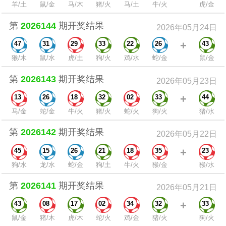
羊/土
鼠/金
马/木
猪/火
马/土
牛/火
虎/金
第
2026144
期开奖结果
2026年05月24日
+
47
31
29
33
22
26
43
猴/木
鼠/水
虎/土
狗/火
鸡/水
蛇/金
鼠/金
第
2026143
期开奖结果
2026年05月23日
+
13
26
18
32
02
33
44
马/金
蛇/金
牛/火
猪/火
蛇/火
狗/火
猪/水
第
2026142
期开奖结果
2026年05月22日
+
45
15
26
21
18
35
23
狗/水
龙/水
蛇/金
狗/土
牛/火
猴/金
猴/水
第
2026141
期开奖结果
2026年05月21日
+
43
08
17
02
34
32
33
鼠/金
猪/木
虎/木
蛇/火
鸡/金
猪/火
狗/火